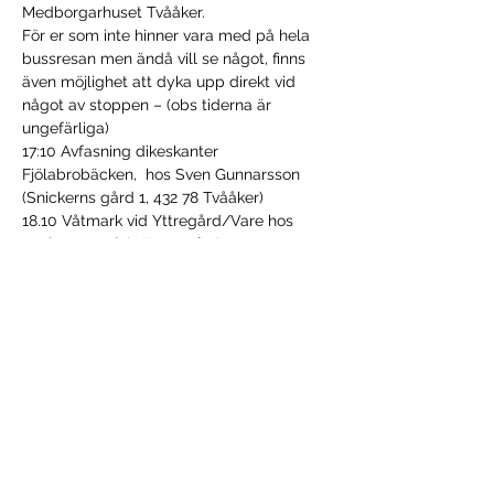
Medborgarhuset Tvååker.
För er som inte hinner vara med på hela 
bussresan men ändå vill se något, finns 
även möjlighet att dyka upp direkt vid 
något av stoppen – (obs tiderna är 
ungefärliga)
17:10 Avfasning dikeskanter 
Fjölabrobäcken,  hos Sven Gunnarsson 
(Snickerns gård 1, 432 78 Tvååker)
18.10 Våtmark vid Yttregård/Vare hos 
Stefan Warefelt ((Yttregård,  Vare 5, 432 
91 Varberg)
19.10 Våtmark vid Knutsgärde hos Fredrik 
Johansson (Knutsgärde 114, 311 93 Långås)
20.10 Fosfordamm Hellerup, hos Dirk 
Terwell ( Hällarp 108 311 95 Falkenberg)
Visa mer